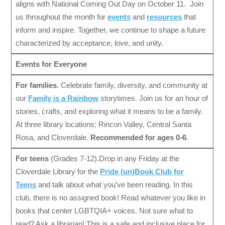
aligns with National Coming Out Day on October 11. Join
us throughout the month for
events
and
resources
that
inform and inspire. Together, we continue to shape a future
characterized by acceptance, love, and unity.
Events for Everyone
For families.
Celebrate family, diversity, and community at
our
Family is a Rainbow
storytimes. Join us for an hour of
stories, crafts, and exploring what it means to be a family.
At three library locations: Rincon Valley, Central Santa
Rosa, and Cloverdale.
Recommended for ages 0-6
.
For teens
(Grades 7-12).Drop in any Friday at the
Cloverdale Library for the
Pride (un)Book Club for
Teens
and talk about what you’ve been reading. In this
club, there is no assigned book! Read whatever you like in
books that center LGBTQIA+ voices. Not sure what to
read? Ask a librarian! This is a safe and inclusive place for