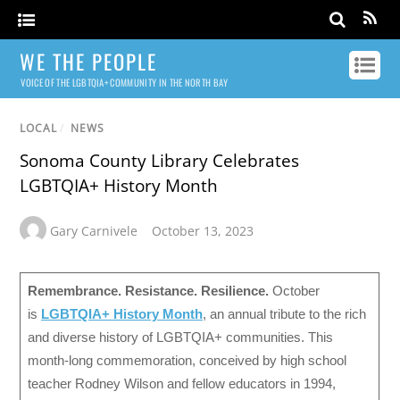
WE THE PEOPLE
VOICE OF THE LGBTQIA+ COMMUNITY IN THE NORTH BAY
LOCAL
/
NEWS
Sonoma County Library Celebrates
LGBTQIA+ History Month
Gary Carnivele
October 13, 2023
Remembrance. Resistance. Resilience.
October
is
LGBTQIA+ History Month
, an annual tribute to the rich
and diverse history of LGBTQIA+ communities. This
month-long commemoration, conceived by high school
teacher Rodney Wilson and fellow educators in 1994,