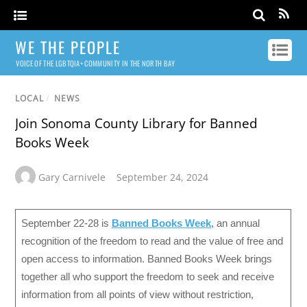
WE THE PEOPLE
VOICE OF THE LGBTQIA+ COMMUNITY IN THE NORTH BAY
LOCAL
/
NEWS
Join Sonoma County Library for Banned
Books Week
Gary Carnivele
September 24, 2024
September 22-28 is
Banned Books Week
, an annual
recognition of the freedom to read and the value of free and
open access to information. Banned Books Week brings
together all who support the freedom to seek and receive
information from all points of view without restriction,