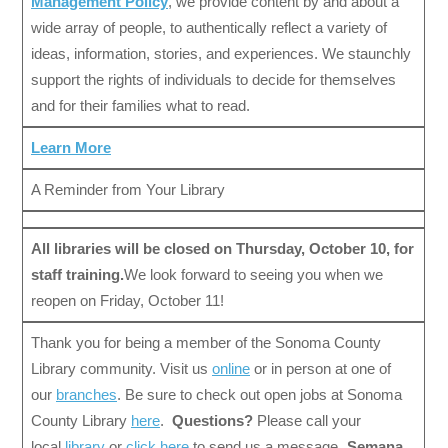
Management Policy
, we provide content by and about a
wide array of people, to authentically reflect a variety of
ideas, information, stories, and experiences. We staunchly
support the rights of individuals to decide for themselves
and for their families what to read.
Learn More
A Reminder from Your Library
All libraries will be closed on Thursday, October 10, for
staff training.
We look forward to seeing you when we
reopen on Friday, October 11!
Thank you for being a member of the Sonoma County
Library community. Visit us
online
or in person at one of
our
branches
. Be sure to check out open jobs at Sonoma
County Library
here
.
Questions?
Please call your
local
library
or
click here
to send us a message.
Semana