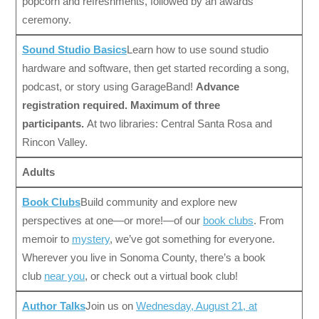
popcorn and refreshments, followed by an awards
ceremony.
Sound Studio Basics
Learn how to use sound studio
hardware and software, then get started recording a song,
podcast, or story using GarageBand!
Advance
registration required. Maximum of three
participants.
At two libraries: Central Santa Rosa and
Rincon Valley.
Adults
Book Clubs
Build community and explore new
perspectives at one—or more!—of our
book clubs
. From
memoir to
mystery
, we’ve got something for everyone.
Wherever you live in Sonoma County, there’s a book
club
near you
, or check out a virtual book club!
Author Talks
Join us on
Wednesday, August 21, at