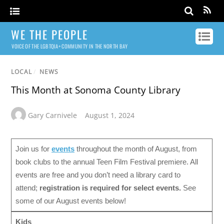
WE THE PEOPLE
VOICE OF THE LGBTQIA+ COMMUNITY IN THE NORTH BAY
LOCAL
/
NEWS
This Month at Sonoma County Library
Gary Carnivele
August 1, 2024
Join us for
events
throughout the month of August, from
book clubs to the annual Teen Film Festival premiere. All
events are free and you don’t need a library card to
attend;
registration is required for select events.
See
some of our August events below!
Kids